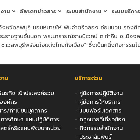
วยงาน
อัพเดทข่าวสาร
ระบบสำนักงาน
ระบบบริกา
จังหวัดลพบุรี มอบหมายให้ พันจ่าตรีฉลอง อ่อนนวน รองศึกษ
ตพระราชฐานชั้นนอก พระนารายณ์ราชนิเวศน์ ต.ท่าหิน อ.เมือง
ชาวลพบุรีพร้อมใจแต่งไทยทั้งเมือง” ซึ่งเป็นหนึ่งกิจกรร
กงาน
บริการด่วน
 พันธกิจ เป้าประสงค์รวม
-
คู่มือการปฏิบัติงาน
งองค์กร
-
คู่มือการให้บริการ
ริหาร/ทำเนียบบุคลากร
-
แบบฟอร์มเอกสาร
ารศึกษา แผนปฏิบัติการ
-
กฎหมายที่เกี่ยวข้อง
าสตร์หรือแผนพัฒนาหน่วย
-
กิจกรรมสำนักงาน
-
ประชาสัมพันธ์