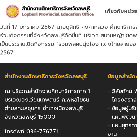
Skip
to
เกี่ยวกับหน่
content
วันที่ 17 มกราคม 2567 นายดุสิทธิ์ คงคาหลวง ศึกษาธิการ
ร่วมกิจกรรมที่จังหวัดลพบุรีจัดขึ้นที่ บริเวณสนามหญ้าเข
เป็นประธานเปิดกิจกรรม “รวมพลคนนุ่งโจง แต่งไทยสายย่อ 
2567
สำนักงานศึกษาธิการจังหวัดลพบุรี
ข้อมูลสำนั
ณ บริเวณสำนักงานศึกษาธิการภาค 1
-
วิสัยทัศน์
บริเวณวงเวียนเทพสตรี ถ.พหลโยธิน
-
โครงสร้า
ตำบลทะเลชุบศร อำเภอเมืองลพบุรี
-
ข้อมูลผู้บ
จังหวัดลพบุรี 15000
-
แผนพัฒนาก
-
แผนยุทธศ
โทรศัพท์ 036-776771
งาน