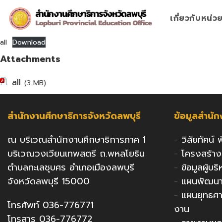
Skip
to
เกี่ยวกับหน่
content
all
Download
Attachments
all
(3 MB)
สำนักงานศึกษาธิการจังหวัดลพบุรี
ข้อมูลสำนั
ณ บริเวณสำนักงานศึกษาธิการภาค 1
-
วิสัยทัศน์
บริเวณวงเวียนเทพสตรี ถ.พหลโยธิน
-
โครงสร้า
ตำบลทะเลชุบศร อำเภอเมืองลพบุรี
-
ข้อมูลผู้บ
จังหวัดลพบุรี 15000
-
แผนพัฒนาก
-
แผนยุทธศ
โทรศัพท์ 036-776771
งาน
โทรสาร 036-776772