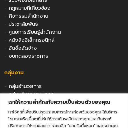
-
กฎหมายที่เกี่ยวข้อง
-
กิจกรรมสำนักงาน
-
ประชาสัมพันธ์
-
ศูนย์การเรียนรู้สำนักงาน
-
หนังสืออิเล็กทรอนิกส์
-
จัดซื้อจัดจ้าง
-
งบทดลองราชการ
กลุ่มงาน
-
กลุ่มอำนวยการ
-
กลุ่มบริหารงานบุคคล
เราให้ความสำคัญกับความเป็นส่วนตัวของคุณ
-
กลุ่มนโยบายและแผน
-
กลุ่มนิเทศติดตามและประเมินผล
เราใช้คุกกี้เพื่อปรับปรุงประสบการณ์การท่องเว็บของคุณ ให้บริการ
-
กลุ่มพัฒนาการศึกษา
โฆษณาหรือเนื้อหาที่ปรับให้ตรงกับรสนิยมของคุณ และวิเคราะห์
-
กลุ่มส่งเสริมการศึกษาเอกชน
ปริมาณการใช้งานของเรา หากคลิก "ยอมรับทั้งหมด" แสดงว่าคุณ