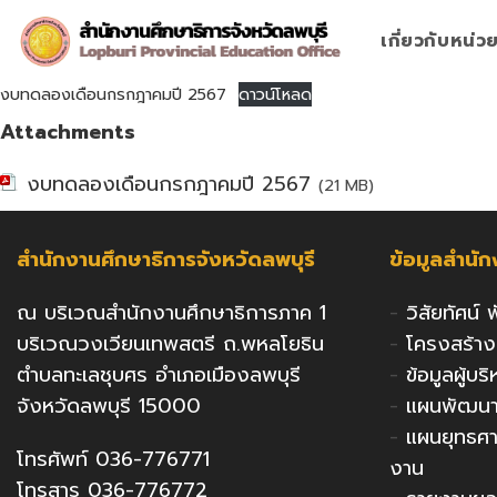
Skip
to
เกี่ยวกับหน่
content
งบทดลองเดือนกรกฎาคมปี 2567
ดาวน์โหลด
Attachments
งบทดลองเดือนกรกฎาคมปี 2567
(21 MB)
สำนักงานศึกษาธิการจังหวัดลพบุรี
ข้อมูลสำนั
ณ บริเวณสำนักงานศึกษาธิการภาค 1
-
วิสัยทัศน์
บริเวณวงเวียนเทพสตรี ถ.พหลโยธิน
-
โครงสร้า
ตำบลทะเลชุบศร อำเภอเมืองลพบุรี
-
ข้อมูลผู้บ
จังหวัดลพบุรี 15000
-
แผนพัฒนาก
-
แผนยุทธศ
โทรศัพท์ 036-776771
งาน
โทรสาร 036-776772