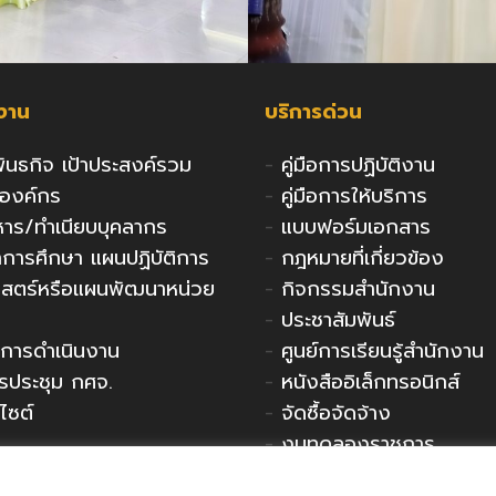
กงาน
บริการด่วน
 พันธกิจ เป้าประสงค์รวม
-
คู่มือการปฏิบัติงาน
งองค์กร
-
คู่มือการให้บริการ
ริหาร/ทำเนียบบุคลากร
-
แบบฟอร์มเอกสาร
ารศึกษา แผนปฏิบัติการ
-
กฎหมายที่เกี่ยวข้อง
าสตร์หรือแผนพัฒนาหน่วย
-
กิจกรรมสำนักงาน
-
ประชาสัมพันธ์
การดำเนินงาน
-
ศูนย์การเรียนรู้สำนักงาน
รประชุม กศจ.
-
หนังสืออิเล็กทรอนิกส์
ไซต์
-
จัดซื้อจัดจ้าง
-
งบทดลองราชการ