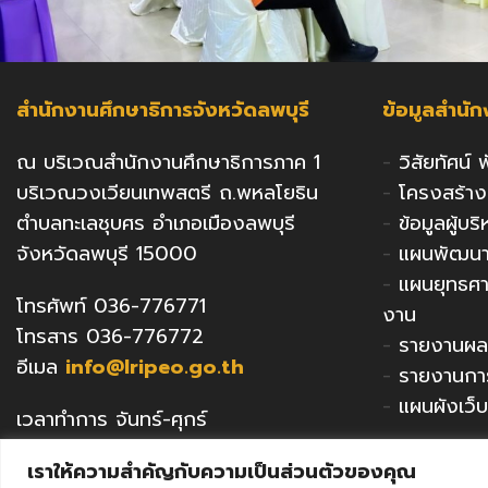
สำนักงานศึกษาธิการจังหวัดลพบุรี
ข้อมูลสำนั
ณ บริเวณสำนักงานศึกษาธิการภาค 1
-
วิสัยทัศน์
บริเวณวงเวียนเทพสตรี ถ.พหลโยธิน
-
โครงสร้า
ตำบลทะเลชุบศร อำเภอเมืองลพบุรี
-
ข้อมูลผู้บ
จังหวัดลพบุรี 15000
-
แผนพัฒนาก
-
แผนยุทธศ
โทรศัพท์ 036-776771
งาน
โทรสาร 036-776772
-
รายงานผล
อีเมล
info@lripeo.go.th
-
รายงานกา
-
แผนผังเว็บ
เวลาทำการ จันทร์-ศุกร์
เวลา 8.30น.-16.30น.
เราให้ความสำคัญกับความเป็นส่วนตัวของคุณ