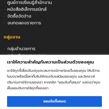
-
ศูนย์การเรียนรู้สำนักงาน
-
หนังสืออิเล็กทรอนิกส์
-
จัดซื้อจัดจ้าง
-
งบทดลองราชการ
กลุ่มงาน
-
กลุ่มอำนวยการ
-
กลุ่มบริหารงานบุคคล
เราให้ความสำคัญกับความเป็นส่วนตัวของคุณ
-
กลุ่มนโยบายและแผน
-
กลุ่มนิเทศติดตามและประเมินผล
เราใช้คุกกี้เพื่อปรับปรุงประสบการณ์การท่องเว็บของคุณ ให้บริการ
-
กลุ่มพัฒนาการศึกษา
โฆษณาหรือเนื้อหาที่ปรับให้ตรงกับรสนิยมของคุณ และวิเคราะห์
-
กลุ่มส่งเสริมการศึกษาเอกชน
ปริมาณการใช้งานของเรา หากคลิก "ยอมรับทั้งหมด" แสดงว่าคุณ
เห็นชอบกับการใช้คุกกี้ของเรา
-
กลุ่มกิจการลูกเสือฯ
-
หน่วยตรวจสอบภายใน
ยอมรับทั้งหมด
-
คุรุสภาจังหวัดลพบุรี