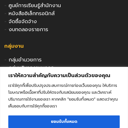
-
ศูนย์การเรียนรู้สำนักงาน
-
หนังสืออิเล็กทรอนิกส์
-
จัดซื้อจัดจ้าง
-
งบทดลองราชการ
กลุ่มงาน
-
กลุ่มอำนวยการ
-
กลุ่มบริหารงานบุคคล
เราให้ความสำคัญกับความเป็นส่วนตัวของคุณ
-
กลุ่มนโยบายและแผน
-
กลุ่มนิเทศติดตามและประเมินผล
เราใช้คุกกี้เพื่อปรับปรุงประสบการณ์การท่องเว็บของคุณ ให้บริการ
-
กลุ่มพัฒนาการศึกษา
โฆษณาหรือเนื้อหาที่ปรับให้ตรงกับรสนิยมของคุณ และวิเคราะห์
-
กลุ่มส่งเสริมการศึกษาเอกชน
ปริมาณการใช้งานของเรา หากคลิก "ยอมรับทั้งหมด" แสดงว่าคุณ
เห็นชอบกับการใช้คุกกี้ของเรา
-
กลุ่มกิจการลูกเสือฯ
-
หน่วยตรวจสอบภายใน
ยอมรับทั้งหมด
-
คุรุสภาจังหวัดลพบุรี