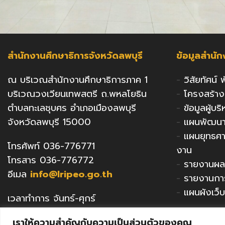
สำนักงานศึกษาธิการจังหวัดลพบุรี
ข้อมูลสำนั
ณ บริเวณสำนักงานศึกษาธิการภาค 1
-
วิสัยทัศน์
บริเวณวงเวียนเทพสตรี ถ.พหลโยธิน
-
โครงสร้า
ตำบลทะเลชุบศร อำเภอเมืองลพบุรี
-
ข้อมูลผู้บ
จังหวัดลพบุรี 15000
-
แผนพัฒนาก
-
แผนยุทธศ
โทรศัพท์ 036-776771
งาน
โทรสาร 036-776772
-
รายงานผล
อีเมล
info@lripeo.go.th
-
รายงานกา
-
แผนผังเว็บ
เวลาทำการ จันทร์-ศุกร์
เวลา 8.30น.-16.30น.
เราให้ความสำคัญกับความเป็นส่วนตัวของคุณ