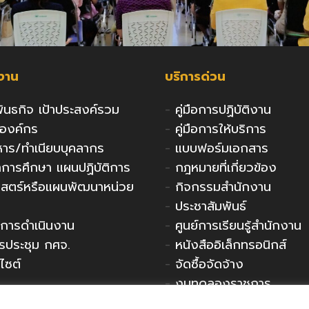
กงาน
บริการด่วน
 พันธกิจ เป้าประสงค์รวม
-
คู่มือการปฏิบัติงาน
งองค์กร
-
คู่มือการให้บริการ
ริหาร/ทำเนียบบุคลากร
-
แบบฟอร์มเอกสาร
ารศึกษา แผนปฏิบัติการ
-
กฎหมายที่เกี่ยวข้อง
าสตร์หรือแผนพัฒนาหน่วย
-
กิจกรรมสำนักงาน
-
ประชาสัมพันธ์
การดำเนินงาน
-
ศูนย์การเรียนรู้สำนักงาน
รประชุม กศจ.
-
หนังสืออิเล็กทรอนิกส์
ไซต์
-
จัดซื้อจัดจ้าง
-
งบทดลองราชการ