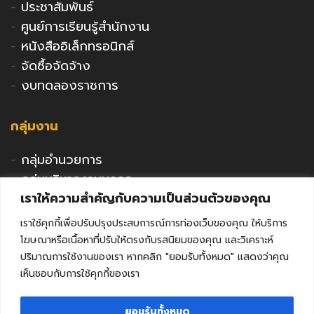
-
ประชาสัมพันธ์
-
ศูนย์การเรียนรู้สำนักงาน
-
หนังสืออิเล็กทรอนิกส์
-
จัดซื้อจัดจ้าง
-
งบทดลองราชการ
กลุ่มงาน
-
กลุ่มอำนวยการ
-
กลุ่มบริหารงานบุคคล
เราให้ความสำคัญกับความเป็นส่วนตัวของคุณ
-
กลุ่มนโยบายและแผน
-
กลุ่มนิเทศติดตามและประเมินผล
เราใช้คุกกี้เพื่อปรับปรุงประสบการณ์การท่องเว็บของคุณ ให้บริการ
-
กลุ่มพัฒนาการศึกษา
โฆษณาหรือเนื้อหาที่ปรับให้ตรงกับรสนิยมของคุณ และวิเคราะห์
-
กลุ่มส่งเสริมการศึกษาเอกชน
ปริมาณการใช้งานของเรา หากคลิก "ยอมรับทั้งหมด" แสดงว่าคุณ
เห็นชอบกับการใช้คุกกี้ของเรา
-
กลุ่มกิจการลูกเสือฯ
-
หน่วยตรวจสอบภายใน
ยอมรับทั้งหมด