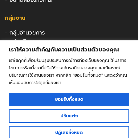
-
งบทดลองราชการ
กลุ่มงาน
-
กลุ่มอำนวยการ
-
กลุ่มบริหารงานบุคคล
เราให้ความสำคัญกับความเป็นส่วนตัวของคุณ
-
กลุ่มนโยบายและแผน
-
กลุ่มนิเทศติดตามและประเมินผล
เราใช้คุกกี้เพื่อปรับปรุงประสบการณ์การท่องเว็บของคุณ ให้บริการ
-
กลุ่มพัฒนาการศึกษา
โฆษณาหรือเนื้อหาที่ปรับให้ตรงกับรสนิยมของคุณ และวิเคราะห์
-
กลุ่มส่งเสริมการศึกษาเอกชน
ปริมาณการใช้งานของเรา หากคลิก "ยอมรับทั้งหมด" แสดงว่าคุณ
เห็นชอบกับการใช้คุกกี้ของเรา
-
กลุ่มกิจการลูกเสือฯ
-
หน่วยตรวจสอบภายใน
ยอมรับทั้งหมด
-
คุรุสภาจังหวัดลพบุรี
ปรับแต่ง
ติดต่อ สำนักงานศึกษาธิการจังหวัดลพบุรี
Facebook
Youtube
ปฏิเสธทั้งหมด