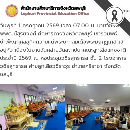
Skip
to
Menu
content
วันพุธที่ 1 กรกฎาคม 2569 เวลา 07.00 น. นายวัชรพงศ์
พิพัฒน์สุริยวงศ์ ศึกษาธิการจังหวัดลพบุรี เข้าร่วมพิธี
บำเพ็ญกุศลอุทิศถวายแด่พระบาทสมเด็จพระมงกุฏเกล้าเจ้า
อยู่หัว เนื่องในงานวันคล้ายวันสถาปนาคณะลูกเสือแห่งชาติ
ประจำปี 2569 ณ หอประชุมวชิรสุทธารส ชั้น 2 โรงอาหาร
วชิรสุทธารส ค่ายลูกเสือวชิราวุธ อำเภอศรีราชา จังหวัด
ชลบุรี