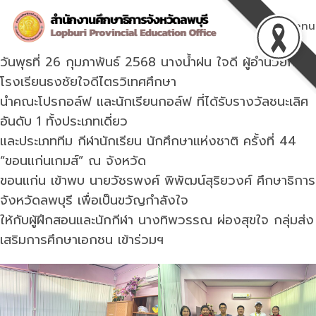
Skip
to
Menu
content
วันพุธที่ 26 กุมภาพันธ์ 2568 นางน้ำฝน ใจดี ผู้อำนวยการ
โรงเรียนธงชัยใจดีไตรวิเทศศึกษา
นำคณะโปรกอล์ฟ และนักเรียนกอล์ฟ ที่ได้รับรางวัลชนะเลิศ
อันดับ 1 ทั้งประเภทเดี่ยว
และประเภททีม กีฬานักเรียน นักศึกษาแห่งชาติ ครั้งที่ 44
“ขอนแก่นเกมส์” ณ จังหวัด
ขอนแก่น เข้าพบ นายวัชรพงศ์ พิพัฒน์สุริยวงศ์ ศึกษาธิการ
จังหวัดลพบุรี เพื่อเป็นขวัญกำลังใจ
ให้กับผู้ฝึกสอนและนักกีฬา นางทิพวรรณ ผ่องสุขใจ กลุ่มส่ง
เสริมการศึกษาเอกชน เข้าร่วมฯ