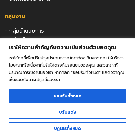
กลุ่มงาน
-
กลุ่มอำนวยการ
-
กลุ่มบริหารงานบุคคล
เราให้ความสำคัญกับความเป็นส่วนตัวของคุณ
-
กลุ่มนโยบายและแผน
-
กลุ่มนิเทศติดตามและประเมินผล
เราใช้คุกกี้เพื่อปรับปรุงประสบการณ์การท่องเว็บของคุณ ให้บริการ
-
กลุ่มพัฒนาการศึกษา
โฆษณาหรือเนื้อหาที่ปรับให้ตรงกับรสนิยมของคุณ และวิเคราะห์
-
กลุ่มส่งเสริมการศึกษาเอกชน
ปริมาณการใช้งานของเรา หากคลิก "ยอมรับทั้งหมด" แสดงว่าคุณ
เห็นชอบกับการใช้คุกกี้ของเรา
-
กลุ่มกิจการลูกเสือฯ
-
หน่วยตรวจสอบภายใน
ยอมรับทั้งหมด
-
คุรุสภาจังหวัดลพบุรี
ปรับแต่ง
ติดต่อ สำนักงานศึกษาธิการจังหวัดลพบุรี
Facebook
Youtube
ปฏิเสธทั้งหมด