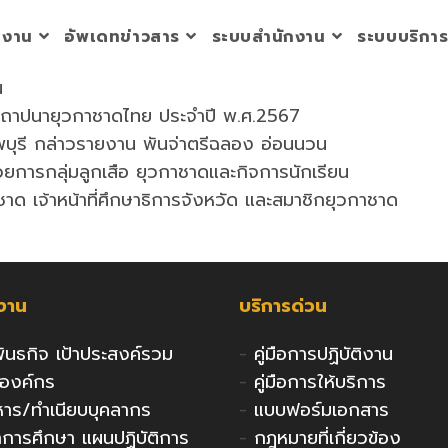
วยงาน
อัพเดทข่าวสาร
ระบบสำนักงาน
ระบบบริกา
น
สถาปนายุวกาชาดไทย ประจำปี พ.ศ.2567
พบุรี กล่าวรายงาน พันจ่าตรีฉลอง อ่อนนวน
วยการกลุ่มลูกเสือ ยุวกาชาดและกิจการนักเรียน
าด เจ้าหน้าที่ศึกษาธิการจังหวัด และสมาชิกยุวกาชาด
กงาน
บริการด่วน
 พันธกิจ เป้าประสงค์รวม
-
คู่มือการปฏิบัติงาน
งองค์กร
-
คู่มือการให้บริการ
ริหาร/ทำเนียบบุคลากร
-
แบบฟอร์มเอกสาร
ารศึกษา แผนปฏิบัติการ
-
กฎหมายที่เกี่ยวข้อง