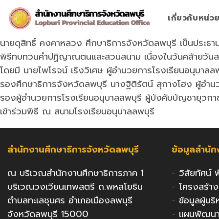
Skip
to
เกี่ยวกับหน่
content
นายดุสิทธิ์ คงคาหลวง ศึกษาธิการจังหวัดลพบุรี เป็นประธา
พิธีทบทวนคำปฏิญาณตนและสวนสนาม เนื่องในวันคล้ายวัน
โดยมี นายไพโรจน์ เริงวิเศษ ผู้อำนวยการโรงเรียนอนุบาลล
รองศึกษาธิการจังหวัดลพบุรี นางฐิติรัตน์ สุกางโฮง ผู้อำน
รองผู้อำนวยการโรงเรียนอนุบาลลพบุรี ผู้บังคับบัญชายุวกาช
เข้าร่วมพิธี ณ สนามโรงเรียนอนุบาลลพบุรี
สำนักงานศึกษาธิการจังหวัดลพบุรี
ข้อมูลสำนั
ณ บริเวณสำนักงานศึกษาธิการภาค 1
-
วิสัยทัศน์
บริเวณวงเวียนเทพสตรี ถ.พหลโยธิน
-
โครงสร้า
ตำบลทะเลชุบศร อำเภอเมืองลพบุรี
-
ข้อมูลผู้บ
จังหวัดลพบุรี 15000
-
แผนพัฒนาก