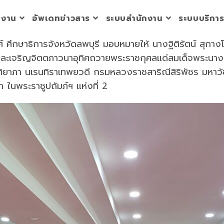
วยงาน
อัพเดทข่าวสาร
ระบบสำนักงาน
ระบบบริกา
วงศ์ ศึกษาธิการจังหวัดลพบุรี มอบหมายให้ นางฐิติรัตน์ ส
ต์และเจริญจิตตภาวนาอุทิศถวายพระราชกุศลแด่สมเด็จพระนางเ
ิติยาภา นเรนทิราเทพยวดี กรมหลวงราชสาริณีสิริพัชร มหาวั
 ในพระราชูปถัมภ์ฯ แห่งที่ 2