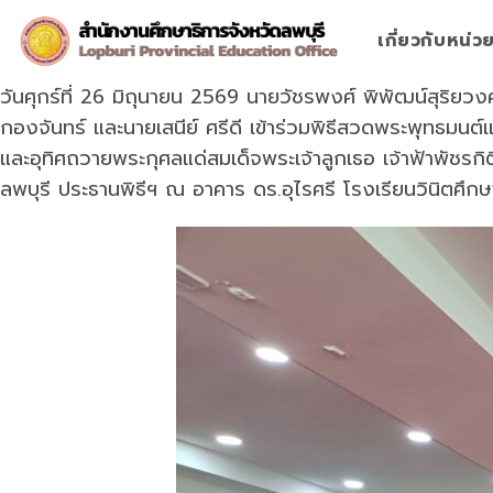
Skip
to
เกี่ยวกับหน่
content
วันศุกร์ที่ 26 มิถุนายน 2569 นายวัชรพงศ์ พิพัฒน์สุริย
กองจันทร์ และนายเสนีย์ ศรีดี เข้าร่วมพิธีสวดพระพุทธมน
และอุทิศถวายพระกุศลแด่สมเด็จพระเจ้าลูกเธอ เจ้าฟ้าพัชรก
ลพบุรี ประธานพิธีฯ ณ อาคาร ดร.อุไรศรี โรงเรียนวินิตศึกษา