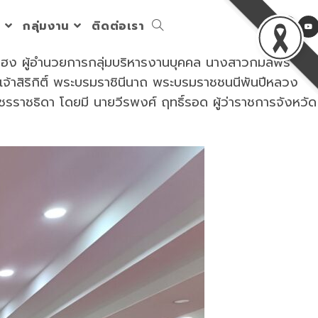
ร
กลุ่มงาน
ติดต่อเรา
Toggle
ุกางโฮง ผู้อำนวยการกลุ่มบริหารงานบุคคล นางสาวกมลพร
website
จ้าสิริกิติ์ พระบรมราชินีนาถ พระบรมราชชนนีพันปีหลวง
ชรราชธิดา โดยมี นายวีรพงศ์ ฤทธิ์รอด ผู้ว่าราชการจังหวัด
search