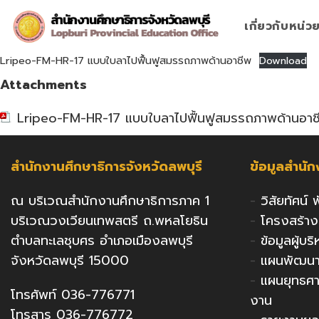
Skip
to
เกี่ยวกับหน่
content
Lripeo-FM-HR-17 แบบใบลาไปฟื้นฟูสมรรถภาพด้านอาชีพ
Download
Attachments
Lripeo-FM-HR-17 แบบใบลาไปฟื้นฟูสมรรถภาพด้านอาช
สำนักงานศึกษาธิการจังหวัดลพบุรี
ข้อมูลสำนั
ณ บริเวณสำนักงานศึกษาธิการภาค 1
-
วิสัยทัศน์
บริเวณวงเวียนเทพสตรี ถ.พหลโยธิน
-
โครงสร้า
ตำบลทะเลชุบศร อำเภอเมืองลพบุรี
-
ข้อมูลผู้บ
จังหวัดลพบุรี 15000
-
แผนพัฒนาก
-
แผนยุทธศ
โทรศัพท์ 036-776771
งาน
โทรสาร 036-776772