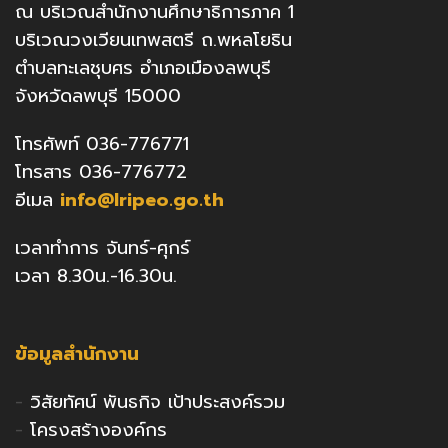
ณ บริเวณสำนักงานศึกษาธิการภาค 1
บริเวณวงเวียนเทพสตรี ถ.พหลโยธิน
ตำบลทะเลชุบศร อำเภอเมืองลพบุรี
จังหวัดลพบุรี 15000
โทรศัพท์ 036-776771
โทรสาร 036-776772
อีเมล
info@lripeo.go.th
เวลาทำการ จันทร์-ศุกร์
เวลา 8.30น.-16.30น.
ข้อมูลสำนักงาน
-
วิสัยทัศน์ พันธกิจ เป้าประสงค์รวม
-
โครงสร้างองค์กร