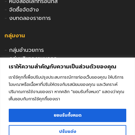
-
หนังสืออิเล็กทรอนิกส์
-
จัดซื้อจัดจ้าง
-
งบทดลองราชการ
กลุ่มงาน
-
กลุ่มอำนวยการ
-
กลุ่มบริหารงานบุคคล
เราให้ความสำคัญกับความเป็นส่วนตัวของคุณ
-
กลุ่มนโยบายและแผน
-
กลุ่มนิเทศติดตามและประเมินผล
เราใช้คุกกี้เพื่อปรับปรุงประสบการณ์การท่องเว็บของคุณ ให้บริการ
-
กลุ่มพัฒนาการศึกษา
โฆษณาหรือเนื้อหาที่ปรับให้ตรงกับรสนิยมของคุณ และวิเคราะห์
-
กลุ่มส่งเสริมการศึกษาเอกชน
ปริมาณการใช้งานของเรา หากคลิก "ยอมรับทั้งหมด" แสดงว่าคุณ
เห็นชอบกับการใช้คุกกี้ของเรา
-
กลุ่มกิจการลูกเสือฯ
-
หน่วยตรวจสอบภายใน
ยอมรับทั้งหมด
-
คุรุสภาจังหวัดลพบุรี
ปรับแต่ง