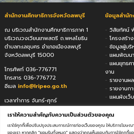
สำนักงานศึกษาธิการจังหวัดลพบุรี
ข้อมูลสำนั
ณ บริเวณสำนักงานศึกษาธิการภาค 1
-
วิสัยทัศน์
บริเวณวงเวียนเทพสตรี ถ.พหลโยธิน
-
โครงสร้า
ตำบลทะเลชุบศร อำเภอเมืองลพบุรี
-
ข้อมูลผู้บ
จังหวัดลพบุรี 15000
-
แผนพัฒนาก
-
แผนยุทธศ
โทรศัพท์ 036-776771
งาน
โทรสาร 036-776772
-
รายงานผล
อีเมล
info@lripeo.go.th
-
รายงานกา
-
แผนผังเว็บ
เวลาทำการ จันทร์-ศุกร์
เวลา 8.30น.-16.30น.
เราให้ความสำคัญกับความเป็นส่วนตัวของคุณ
เราใช้คุกกี้เพื่อปรับปรุงประสบการณ์การท่องเว็บของคุณ ให้บริการโฆษณา
ของเรา หากคลิก "ยอมรับทั้งหมด" แสดงว่าคุณเห็นชอบกับการใช้คุกกี้ขอ