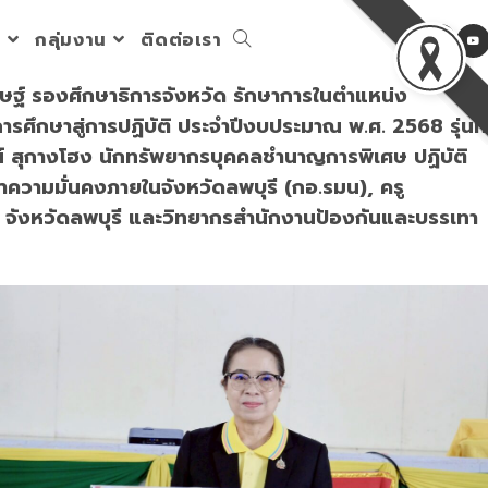
ร
กลุ่มงาน
ติดต่อเรา
Toggle
ิษฐ์ รองศึกษาธิการจังหวัด รักษาการในตำแหน่ง
website
ศึกษาสู่การปฏิบัติ ประจำปีงบประมาณ พ.ศ. 2568 รุ่นที่
น์ สุกางโฮง นักทรัพยากรบุคคลชำนาญการพิเศษ ปฏิบัติ
าความมั่นคงภายในจังหวัดลพบุรี (กอ.รมน), ครู
search
ี จังหวัดลพบุรี และวิทยากรสำนักงานป้องกันและบรรเทา