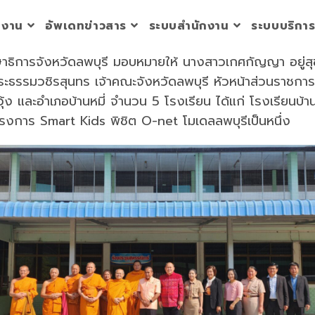
วยงาน
อัพเดทข่าวสาร
ระบบสำนักงาน
ระบบบริกา
กษาธิการจังหวัดลพบุรี มอบหมายให้ นางสาวเกศกัญญา อยู่
บ พระธรรมวชิรสุนทร เจ้าคณะจังหวัดลพบุรี หัวหน้าส่วนราช
ุ้ง และอำเภอบ้านหมี่ จำนวน 5 โรงเรียน ได้แก่ โรงเรียนบ้าน
โครงการ Smart Kids พิชิต O-net โมเดลลพบุรีเป็นหนึ่ง