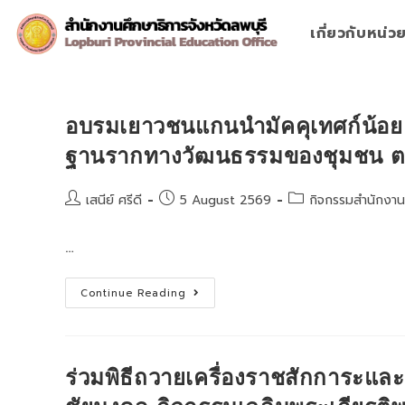
Skip
to
เกี่ยวกับหน่
content
อบรมเยาวชนแกนนำมัคคุเทศก์น้อย S
ฐานรากทางวัฒนธรรมของชุมชน ตามโ
Post
Post
Post
เสนีย์ ศรีดี
5 August 2569
กิจกรรมสำนักงาน
author:
published:
category:
…
อบรม
Continue Reading
เยาวชน
แกน
นำ
มัคคุเทศก์
น้อย
Storyline
ร่วมพิธีถวายเครื่องราชสักการะแล
แหล่ง
เรียน