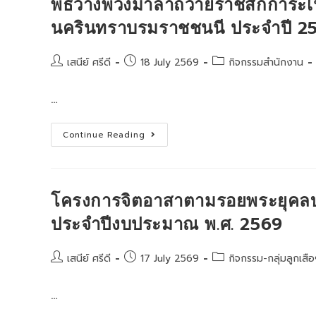
พิธีวางพวงมาลาถวายราชสักการะเน
ตระหนัก
รู้
นครินทราบรมราชชนนี ประจำปี 2
และ
พัฒนา
ครู
ผู้
Post
Post
Post
เสนีย์ ศรีดี
18 July 2569
กิจกรรมสำนักงาน
บริหาร
author:
published:
category:
สถาน
ศึกษา
…
และ
บุคลากร
ทางการ
ศึกษา
พิธี
เพื่อ
Continue Reading
วาง
เสริม
พวง
สร้าง
มาลา
สมรรถนะ
ถวาย
ด้าน
ราช
การ
สัก
จัด
โครงการจิตอาสาตามรอยพระยุคลบ
กา
ทำ
ระ
สื่อ
ประจำปีงบประมาณ พ.ศ. 2569
เนื่อง
การ
ใน
สอน
วัน
โดย
คล้าย
ใช้
Post
Post
Post
เสนีย์ ศรีดี
17 July 2569
กิจกรรม-กลุ่มลูกเสือ
วัน
เทคโนโลยี
author:
published:
category:
สวรรคต
ปัญญา
สมเด็จ
ประดิษฐ์(AI)
…
พระ
เพื่อ
ศรี
การ
นคริ
พัฒนา