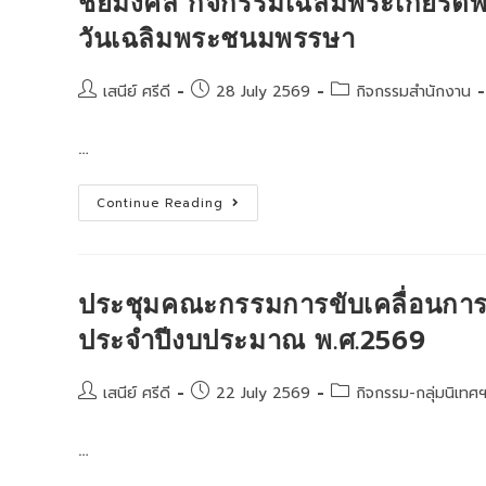
ชัยมงคล กิจกรรมเฉลิมพระเกียรติพ
รู้
ภูมิปัญญา
วันเฉลิมพระชนมพรรษา
และ
ฐานราก
ทาง
วัฒนธรรม
Post
Post
Post
เสนีย์ ศรีดี
28 July 2569
กิจกรรมสำนักงาน
ของ
ชุมชน
author:
published:
category:
ตาม
โครงการ
…
นัก
เล่า
เรื่อง
เมือง
ร่วม
Continue Reading
ลพบุรี
พิธี
ถวาย
เครื่อง
ราช
สัก
กา
ประชุมคณะกรรมการขับเคลื่อนการจ
ระ
และ
ประจำปีงบประมาณ พ.ศ.2569
วาง
พาน
พุ่ม
และ
Post
Post
Post
เสนีย์ ศรีดี
22 July 2569
กิจกรรม-กลุ่มนิเทศ
พิธี
author:
published:
category:
จุด
เทียน
…
ถวาย
พระพร
ชัยมงคล