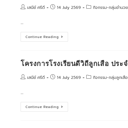
การ
พัฒนา
Post
Post
Post
เสนีย์ ศรีดี
14 July 2569
กิจกรรม-กลุ่มอำนว
กิจกรรม
author:
published:
category:
ลูก
เสือ
…
ของ
กระทรวง
ศึกษาธิการ
(รางวัล
การ
ลูก
Continue Reading
อบรม
เสือ
เชิง
เสมา
ปฏิบัติ
เชิดชู
การ
เกียรติ)
ตาม
ประจำ
แผน
ปี
โครงการโรงเรียนดีวิถีลูกเสือ ปร
บริหาร
2569
ความ
พร้อม
ต่อ
Post
Post
Post
เสนีย์ ศรีดี
14 July 2569
กิจกรรม-กลุ่มลูกเสื
สภาวะ
author:
published:
category:
วิกฤต
(BCP)
…
ของ
สำนักงาน
ศึกษาธิการ
จังหวัด
โครงการ
Continue Reading
ลพบุรี
โรงเรียน
ประจำ
ดี
ปีงบประมาณ
วิถี
พ.ศ.2569
ลูก
เสือ