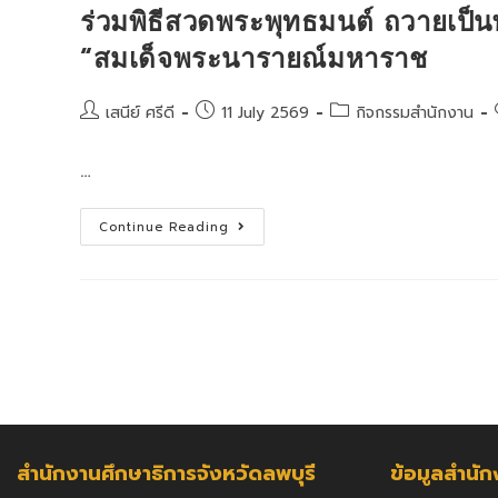
ประจำ
ร่วมพิธีสวดพระพุทธมนต์ ถวายเป็น
ปีงบประมาณ
พ.ศ.
“สมเด็จพระนารายณ์มหาราช
2569
Post
Post
Post
เสนีย์ ศรีดี
11 July 2569
กิจกรรมสำนักงาน
author:
published:
category:
…
ร่วม
Continue Reading
พิธี
สวด
พระพุทธ
มนต์
ถวาย
เป็น
พระ
ราช
กุศล
เนื่อง
ใน
วัน
คล้าย
วัน
สวรรคต
สำนักงานศึกษาธิการจังหวัดลพบุรี
ข้อมูลสำนั
“สมเด็จ
พระ