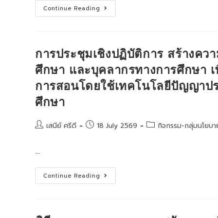
กิจกรรม
ประชุม
เฉลิมพระเกียรติ
Continue Reading
คณะ
พระบาท
กรรมการ
สมเด็จ
ขับ
พระเจ้าอยู่หัว
เคลื่อน
เนื่อง
การ
ใน
จัดการ
โอกาส
การประชุมเชิงปฏิบัติการ สร้างควา
ศึกษา
วัน
ปฐมวัย
เฉลิม
ศึกษา และบุคลากรทางการศึกษา เพื
ระ
พระชนมพรรษา
ดับ
การสอนโดยใช้เทคโนโลยีปัญญาประดิษ
จัง
ว
หัด
ศึกษา
ลพบุรี
ประจำ
ปีงบประมาณ
พ.ศ.2569
Post
Post
Post
เสนีย์ ศรีดี
18 July 2569
กิจกรรม-กลุ่มนโยบ
author:
published:
category:
…
การ
Continue Reading
ประชุม
เชิง
ปฏิบัติ
การ
สร้าง
ความ