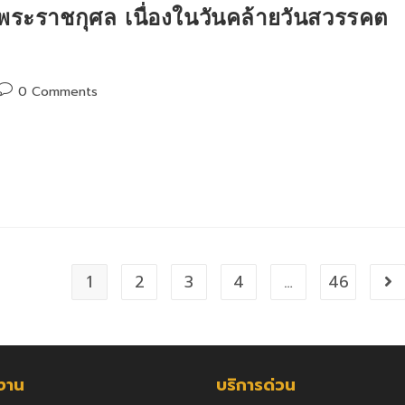
พระราชกุศล เนื่องในวันคล้ายวันสวรรคต
Post
0 Comments
comments:
1
2
3
4
…
46
Go
กงาน
บริการด่วน