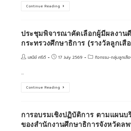
นท
ที่
โครงการ
ราบ
Continue Reading
ยั่งยืน
จิต
รม
ด้าน
อาสา
ราช
การ
ตาม
ชนนี
ศึกษา
รอย
ประจำ
พระ
ปี
ยุคลบาท
2569
ประชุมพิจารณาคัดเลือกผู้มีผลงาน
ด้วย
หลัก
กระทรวงศึกษาธิการ (รางวัลลูกเสือ
ปรัชญา
ของ
เศรษฐกิจ
พอ
Post
Post
Post
เสนีย์ ศรีดี
17 July 2569
กิจกรรม-กลุ่มลูกเสือ
เพียง
author:
published:
category:
ประจำ
ปีงบประมาณ
…
พ.ศ.
2569
ประชุม
Continue Reading
พิจารณา
คัด
เลือก
ผู้
มี
ผล
การอบรมเชิงปฏิบัติการ ตามแผนบ
งาน
ดี
ของสำนักงานศึกษาธิการจังหวัดลพ
เด่น
ต่อ