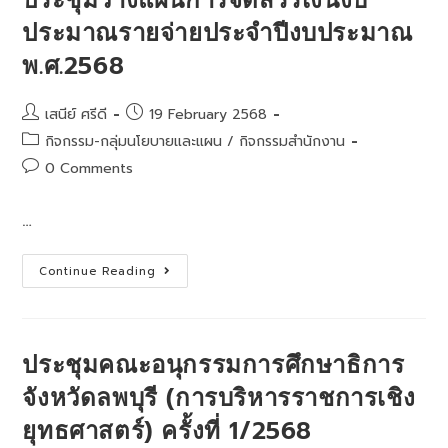
ประชุมวางแผนการจัดสรรเงินงบ
ศึกษา
จังหวัด
ประมาณรายจ่ายประจำปีงบประมาณ
ลพบุรี
พ.ศ.2566-
พ.ศ.2568
2570
(ฉบับ
ทบทวน
ประจำ
Post
Post
เสนีย์ ศรีดี
19 February 2568
ปีงบประมาณ
พ.ศ.2568)
author:
published:
Post
กิจกรรม-กลุ่มนโยบายและแผน
/
กิจกรรมสำนักงาน
category:
Post
0 Comments
comments:
…
ประชุม
Continue Reading
วางแผน
การ
จัดสรร
เงิน
งบ
ประมาณ
ประชุมคณะอนุกรรมการศึกษาธิการ
ราย
จ่าย
จังหวัดลพบุรี (การบริหารราชการเชิง
ประจำ
ปีงบประมาณ
ยุทธศาสตร์) ครั้งที่ 1/2568
พ.ศ.2568