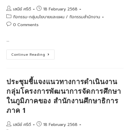
Post
Post
เสนีย์ ศรีดี
18 February 2568
author:
published:
Post
กิจกรรม-กลุ่มนโยบายและแผน
/
กิจกรรมสำนักงาน
category:
Post
0 Comments
comments:
…
ประชุม
Continue Reading
คณะ
อนุกรรมการ
ศึกษาธิการ
จังหวัด
ลพบุรี
(การ
ประชุมชี้แจงแนวทางการดำเนินงาน
บริหาร
ราชการ
กลุ่มโครงการพัฒนาการจัดการศึกษา
เชิง
ยุทธศาสตร์)
ในภูมิภาคของ สำนักงานศึกษาธิการ
ครั้ง
ที่
1/2568
ภาค 1
Post
Post
เสนีย์ ศรีดี
18 February 2568