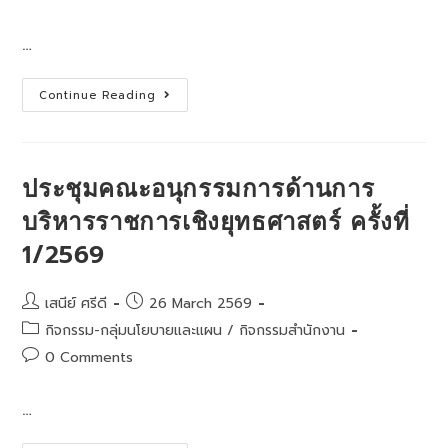
comments:
…
การ
Continue Reading
ประชุม
เชิง
ปฏิบัติ
การ
สร้าง
ความ
ประชุมคณะอนุกรรมการด้านการ
ตระหนัก
รู้
บริหารราชการเชิงยุทธศาสตร์ ครั้งที่
และ
พัฒนา
1/2569
ครู
ผู้
บริหาร
สถาน
Post
Post
เสนีย์ ศรีดี
26 March 2569
ศึกษา
และ
author:
published:
Post
กิจกรรม-กลุ่มนโยบายและแผน
/
กิจกรรมสำนักงาน
บุคลากร
ทางการ
category:
Post
0 Comments
ศึกษา
เพื่อ
comments:
เสริม
สร้าง
…
สมรรถนะ
ด้าน
การ