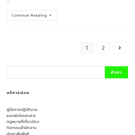
…
ประชุม
Continue Reading
สรุป
ผล
การ
จัด
ทำ
กิจกรรม/
โครงการ
1
2
Go to t
ตาม
ที่
ได้
รับ
จัดสรร
Search
งบ
ค้นหา
ระ
มาณ
จาก
กอง
ส่ง
บริการด่วน
เสริม
และ
พัฒนาการ
บริหาร
คู่มือการปฏิบัติงาน
การ
แบบฟอร์มเอกสาร
ศึกษา
ใน
กฎหมายที่เกี่ยวข้อง
ภูมิภาค
กิจกรรมสำนักงาน
สำนักงาน
ปลัด
ประชาสัมพันธ์