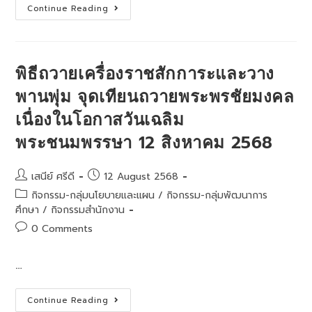
จัด
ประชุม
Continue Reading
ทำ
คณะ
สื่อ
อนุกรรมการ
การ
ด้าน
สอน
การ
โดย
บริหาร
ใช้
ราชการ
พิธีถวายเครื่องราชสักการะและวาง
เทคโนโลยี
เชิง
ปัญญา
ยุทธศาสตร์
พานพุ่ม จุดเทียนถวายพระพรชัยมงคล
ประดิษฐ์(AI)
ครั้ง
เพื่อ
ที่
เนื่องในโอกาสวันเฉลิม
การ
1/2569
พัฒนา
ที่
พระชนมพรรษา 12 สิงหาคม 2568
ยั่งยืน
ด้าน
การ
ศึกษา
Post
Post
เสนีย์ ศรีดี
12 August 2568
author:
published:
Post
กิจกรรม-กลุ่มนโยบายและแผน
/
กิจกรรม-กลุ่มพัฒนาการ
category:
ศึกษา
/
กิจกรรมสำนักงาน
Post
0 Comments
comments:
…
พิธี
Continue Reading
ถวาย