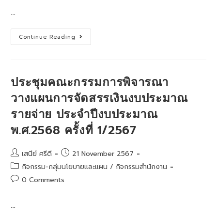
…
ร่วม
Continue Reading
พิธี
ถวาย
ราช
สัก
กา
ระ
ประชุมคณะกรรมการพิจารณา
สมเด็จ
พระ
วางแผนการจัดสรรเงินงบประมาณ
นเรศวร
มหาราช
รายจ่าย ประจำปีงบประมาณ
เนื่อง
ใน
วัน
พ.ศ.2568 ครั้งที่ 1/2567
ยุทธหัตถี
ประจำ
ปี
2568
Post
Post
เสนีย์ ศรีดี
21 November 2567
author:
published:
Post
กิจกรรม-กลุ่มนโยบายและแผน
/
กิจกรรมสำนักงาน
category:
Post
0 Comments
comments:
…