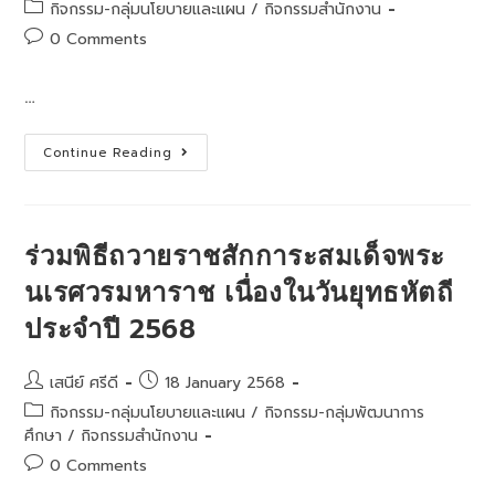
author:
published:
Post
กิจกรรม-กลุ่มนโยบายและแผน
/
กิจกรรมสำนักงาน
category:
Post
0 Comments
comments:
…
ประชุม
Continue Reading
ชี้แจง
แนวทาง
การ
ดำเนิน
งาน
กลุ่ม
ร่วมพิธีถวายราชสักการะสมเด็จพระ
โครงการ
พัฒนาการ
นเรศวรมหาราช เนื่องในวันยุทธหัตถี
จัดการ
ศึกษา
ประจำปี 2568
ใน
ภูมิภาค
ของ
สำนักงาน
Post
Post
เสนีย์ ศรีดี
18 January 2568
ศึกษาธิการ
ภาค
author:
published:
Post
กิจกรรม-กลุ่มนโยบายและแผน
/
กิจกรรม-กลุ่มพัฒนาการ
1
category:
ศึกษา
/
กิจกรรมสำนักงาน
Post
0 Comments
comments: