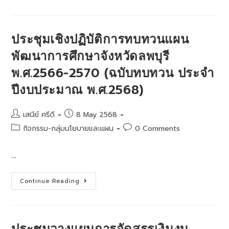
เครื่อง
ราช
สัก
กา
ระ
ประชุมเชิงปฏิบัติการทบทวนแผน
และ
วาง
พัฒนาการศึกษาจังหวัดลพบุรี
พาน
พุ่ม
พ.ศ.2566-2570 (ฉบับทบทวน ประจำ
จุด
เทียน
ถวาย
ปีงบประมาณ พ.ศ.2568)
พระพร
ชัยมงคล
เนื่อง
ใน
Post
Post
เสนีย์ ศรีดี
8 May 2568
โอกาส
author:
published:
วัน
Post
Post
กิจกรรม-กลุ่มนโยบายและแผน
0 Comments
เฉลิม
category:
comments:
พระชนมพรรษา
12
…
สิงหาคม
2568
ประชุม
Continue Reading
เชิง
ปฏิบัติ
การ
ทบทวน
แผน
พัฒนาการ