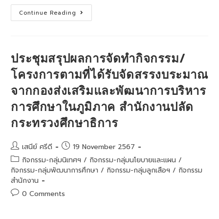
ประชุม
Continue Reading
คณะ
กรรมการ
พิจารณา
วางแผน
การ
จัดสรร
ประชุมสรุปผลการจัดทำกิจกรรม/
เงิน
งบ
โครงการตามที่ได้รับจัดสรรงบระมาณ
ประมาณ
ราย
จากกองส่งเสริมและพัฒนาการบริหาร
จ่าย
ประจำ
ปีงบประมาณ
การศึกษาในภูมิภาค สำนักงานปลัด
พ.ศ.2568
ครั้ง
กระทรวงศึกษาธิการ
ที่
1/2567
Post
Post
เสนีย์ ศรีดี
19 November 2567
author:
published:
Post
กิจกรรม-กลุ่มนิเทศฯ
/
กิจกรรม-กลุ่มนโยบายและแผน
/
category:
กิจกรรม-กลุ่มพัฒนาการศึกษา
/
กิจกรรม-กลุ่มลูกเสือฯ
/
กิจกรรม
สำนักงาน
Post
0 Comments
comments: