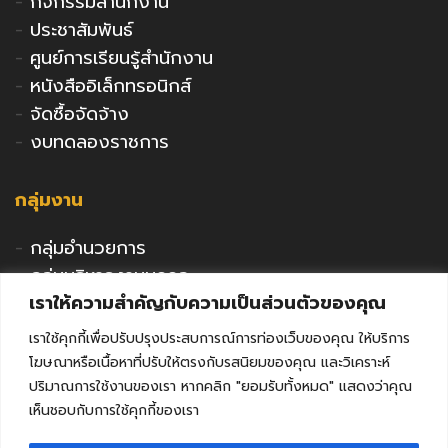
-
กิจกรรมสำนักงาน
-
ประชาสัมพันธ์
-
ศูนย์การเรียนรู้สำนักงาน
-
หนังสืออิเล็กทรอนิกส์
-
จัดซื้อจัดจ้าง
-
งบทดลองราชการ
กลุ่มงาน
-
กลุ่มอำนวยการ
-
กลุ่มบริหารงานบุคคล
เราให้ความสำคัญกับความเป็นส่วนตัวของคุณ
-
กลุ่มนโยบายและแผน
-
กลุ่มนิเทศติดตามและประเมินผล
เราใช้คุกกี้เพื่อปรับปรุงประสบการณ์การท่องเว็บของคุณ ให้บริการ
-
กลุ่มพัฒนาการศึกษา
โฆษณาหรือเนื้อหาที่ปรับให้ตรงกับรสนิยมของคุณ และวิเคราะห์
-
กลุ่มส่งเสริมการศึกษาเอกชน
ปริมาณการใช้งานของเรา หากคลิก "ยอมรับทั้งหมด" แสดงว่าคุณ
เห็นชอบกับการใช้คุกกี้ของเรา
-
กลุ่มกิจการลูกเสือฯ
-
หน่วยตรวจสอบภายใน