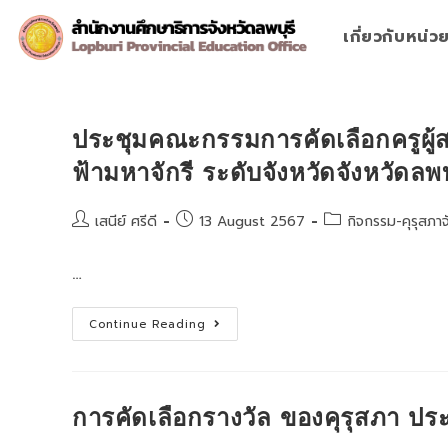
Skip
to
เกี่ยวกับหน่
content
ประชุมคณะกรรมการคัดเลือกครูผู้
ฟ้ามหาจักรี ระดับจังหวัดจังหวัดลพบุ
Post
Post
Post
เสนีย์ ศรีดี
13 August 2567
กิจกรรม-คุรุสภาจ
author:
published:
category:
…
ประชุม
Continue Reading
คณะ
กรรมการ
คัด
เลือก
ครู
ผู้
การคัดเลือกรางวัล ของคุรุสภา ปร
สมควร
ได้