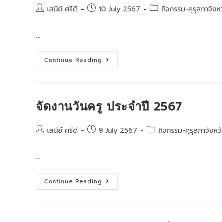
รับ
พระราชทาน
Post
Post
Post
เสนีย์ ศรีดี
10 July 2567
กิจกรรม-คุรุสภาจังห
รางวัล
author:
published:
category:
สมเด็จ
เจ้า
…
ฟ้า
มหา
จักรี
ระดับ
การ
Continue Reading
จังหวัด
คัด
จังหวัด
เลือก
ลพบุรี
รางวัล
ครั้ง
ของ
ที่
คุรุ
๖
สภา
จัดงานวันครู ประจำปี 2567
ปี
ประจำ
พ.ศ.2568
ปี
ครั้ง
2567
ที่
Post
Post
Post
เสนีย์ ศรีดี
9 July 2567
กิจกรรม-คุรุสภาจังหว
๑/๒๕๖๗
author:
published:
category:
…
จัด
Continue Reading
งาน
วันครู
ประจำ
ปี
2567