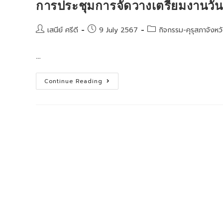
การประชุมการจัดวางเตรียมงานวันค
Post
Post
Post
เสนีย์ ศรีดี
9 July 2567
กิจกรรม-คุรุสภาจังหว
author:
published:
category:
…
การ
Continue Reading
ประชุม
การ
จัด
วาง
เตรียม
งาน
วันครู
จังหวัด
ลพบุรี
ประจำ
ปี
2567