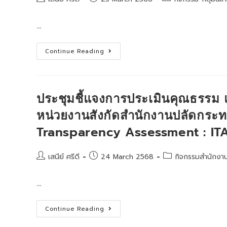
author:
published:
category:
…
ศึกษา
Continue Reading
ดู
งาน
โครงการ
งาน
สวน
พฤกษศาสตร์
ประชุมชี้แจงการประเมินคุณธรรม
โรงเรียน
หน่วยงานสังกัดสำนักงานปลัดกระท
Transparency Assessment : IT
Post
Post
Post
เสนีย์ ศรีดี
24 March 2568
กิจกรรมสำนักงา
author:
published:
category:
…
ประชุม
Continue Reading
ชี้แจง
การ