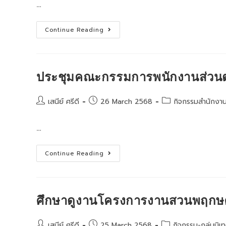
…
พระราชทาน
ม.ท.ศ.รุ่น
ที่
17
เปิด
ปี
Continue Reading
การ
2568
ประชุม
เชิง
ปฏิบัติ
การ
โครงการ
ประชุมคณะกรรมการพนักงานส่วนตำ
ขับ
เคลื่อน
หลักสูตร
ต้าน
Post
Post
Post
เสนีย์ ศรีดี
26 March 2568
กิจกรรมสำนักงา
ทุจริต
author:
published:
category:
ศึกษา
ของ
…
สถาน
ศึกษา
ประชุม
Continue Reading
คณะ
กรรมการ
พนักงาน
ส่วน
ตำบล
จังหวัด
ศึกษาดูงานโครงการงานสวนพฤกษศ
ลพบุรี
Post
Post
Post
เสนีย์ ศรีดี
25 March 2568
กิจกรรม-กลุ่มนิเ