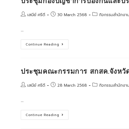
ประชุมกองบัญชาการป้องกันและบร
ผู้
ทำคุณ
ประโยชน์
ให้
Post
Post
Post
เสนีย์ ศรีดี
30 March 2568
กิจกรรมสำนักงา
แก่
author:
published:
category:
กระทรวง
ศึกษาธิการ
…
ที่
ล่วง
ลับ
ไป
ประชุม
Continue Reading
แล้ว
กอง
เนื่อง
บัญชาการ
ใน
ป้องกัน
วัน
และ
คล้าย
บรรเทา
วัน
สาธารณภัย
ประชุมคณะกรรมการ สกสค.จังหวัดลพ
สถาปนา
แห่ง
กระทรวง
ชาติ
ศึกษาธิการ
(บกปภ.ช.)
ครบ
Post
Post
Post
เสนีย์ ศรีดี
28 March 2568
กิจกรรมสำนักงา
รอบ
133
author:
published:
category:
ปี
…
ประชุม
Continue Reading
คณะ
กรรมการ
สกสค.จังหวัด