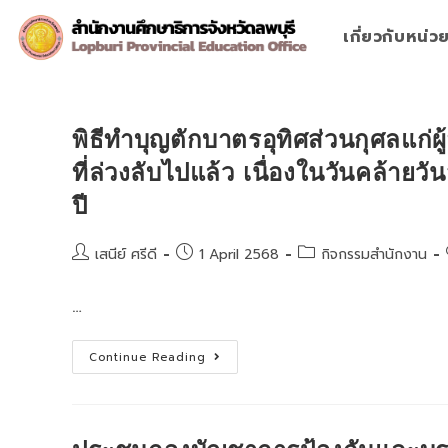
Skip
to
เกี่ยวกับหน่
content
พิธีทำบุญตักบาตรอุทิศส่วนกุศลแก่
ที่ล่วงลับไปแล้ว เนื่องในวันคล้
ปี
Post
Post
Post
เสนีย์ ศรีดี
1 April 2568
กิจกรรมสำนักงาน
author:
published:
category:
…
พิธี
Continue Reading
ทำบุญ
ตักบาตร
อุทิศ
ส่วน
กุศล
แก่