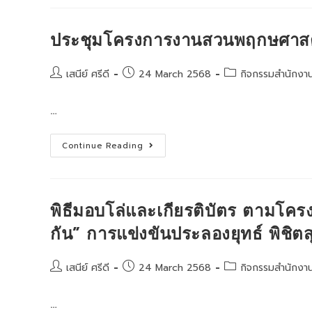
ประเมิน
คุณธรรม
และ
ความ
ประชุมโครงการงานสวนพฤกษศาสตร
โปร่งใส
ใน
การ
ดำเนิน
Post
Post
Post
เสนีย์ ศรีดี
24 March 2568
กิจกรรมสำนักงา
งาน
author:
published:
category:
ของ
หน่วย
…
งาน
สังกัด
สำนักงาน
ปลัด
ประชุม
Continue Reading
กระทรวง
โครงการ
ศึกษาธิการ
งาน
(Integrity
สวน
And
พฤกษศาสตร์
Transparency
โรงเรียน
Assessment
พิธีมอบโล่และเกียรติบัตร ตามโครงก
:
ITA)
ประจำ
กัน” การแข่งขันประลองยุทธ์ พิชิ
ปีงบประมาณ
พ.ศ.
๒๕๖๘
Post
Post
Post
เสนีย์ ศรีดี
24 March 2568
กิจกรรมสำนักงา
author:
published:
category:
…