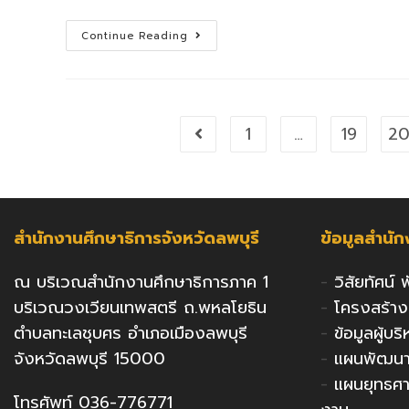
พิธี
Continue Reading
มอบ
โล่
และ
เกียรติ
บัตร
ตาม
โครงการ
1
…
19
2
Go to the previous page
ลพบุรี
เป็น
หนึ่ง
“จับ
มือ
ไว้
แล้วไป
ด้วย
สำนักงานศึกษาธิการจังหวัดลพบุรี
ข้อมูลสำนั
กัน”
การ
แข่งขัน
ประลอง
ณ บริเวณสำนักงานศึกษาธิการภาค 1
-
วิสัยทัศน์
ยุทธ์
พิชิต
บริเวณวงเวียนเทพสตรี ถ.พหลโยธิน
-
โครงสร้า
สุด
ยอด
ตำบลทะเลชุบศร อำเภอเมืองลพบุรี
-
ข้อมูลผู้บ
ทักษะ
ภาษา
จังหวัดลพบุรี 15000
-
แผนพัฒนาก
อังกฤษ
-
แผนยุทธศ
โทรศัพท์ 036-776771