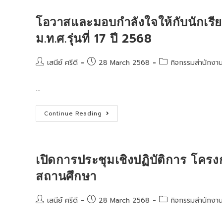
ลพบุรี
ครั้ง
ที่
โอวาสและมอบกำลังใจให้กับนักเรี
3/2568
ม.ท.ศ.รุ่นที่ 17 ปี 2568
Post
Post
Post
เสนีย์ ศรีดี
28 March 2568
กิจกรรมสำนักงา
author:
published:
category:
…
โอ
Continue Reading
วา
ส
และ
มอบ
กำลัง
ใจ
เปิดการประชุมเชิงปฏิบัติการ โครง
ให้
กับ
สถานศึกษา
นักเรียน
ผู้
สมัคร
ขอรับ
Post
Post
Post
เสนีย์ ศรีดี
28 March 2568
กิจกรรมสำนักงา
ทุน
author:
published:
category:
การ
ศึกษา